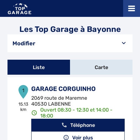
Les Top Garage à Bayonne
Modifier
Liste
Carte
GARAGE CORGUINHO
1
2069 route de Maremne
40530 LABENNE
15.13
km
Ouvert 08:30 - 12:30 et 14:00 -
18:00
Téléphone
Voir plus