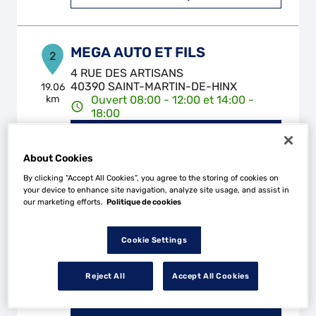
MEGA AUTO ET FILS
2
4 RUE DES ARTISANS
40390 SAINT-MARTIN-DE-HINX
19.06
km
Ouvert 08:00 - 12:00 et 14:00 -
18:00
Téléphone
About Cookies
Voir plus
By clicking “Accept All Cookies”, you agree to the storing of cookies on
your device to enhance site navigation, analyze site usage, and assist in
our marketing efforts.
Politique de cookies
GARAGE COTE D'ARGENT
3
ZONE ARTISANALE DU TUQUET 2
Cookie Settings
40150 ANGRESSE
21.48
km
Ouvert 08:30 - 12:00 et 14:00 -
Reject All
Accept All Cookies
18:00
Téléphone