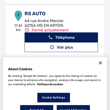
RS AUTO
2
64 rue Andre Mercier
62156 VIS EN ARTOIS
17.34
km
Fermé actuellement
Téléphone
Voir plus
GARAGE DAM'AUTO 80
3
About Cookies
1 RUE DE LA TORTILLE
By clicking “Accept All Cookies”, you agree to the storing of cookies on
80200 ALLAINES
18.78
your device to enhance site navigation, analyze site usage, and assist in
km
Fermé actuellement
our marketing efforts.
Politique de cookies
Téléphone
Cookie Settings
Voir plus