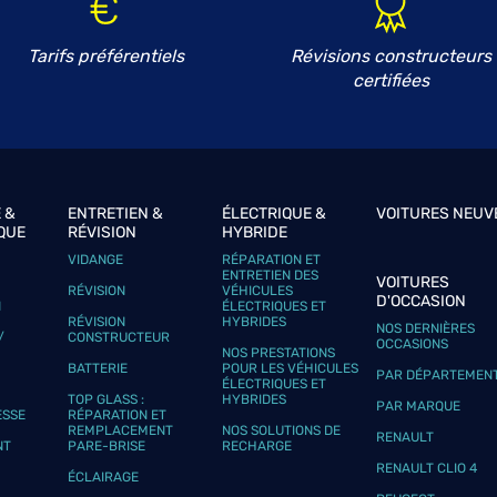
Tarifs préférentiels
Révisions constructeurs
certifiées
plus
ES
 &
ENTRETIEN &
ÉLECTRIQUE &
VOITURES NEUV
QUE
RÉVISION
HYBRIDE
VIDANGE
RÉPARATION ET
ENTRETIEN DES
VOITURES
RÉVISION
VÉHICULES
D'OCCASION
N
ÉLECTRIQUES ET
plus
RÉVISION
HYBRIDES
NOS DERNIÈRES
/
CONSTRUCTEUR
OCCASIONS
NOS PRESTATIONS
BATTERIE
POUR LES VÉHICULES
PAR DÉPARTEMEN
ÉLECTRIQUES ET
TOP GLASS :
HYBRIDES
PAR MARQUE
ESSE
RÉPARATION ET
REMPLACEMENT
NOS SOLUTIONS DE
RENAULT
NT
PARE-BRISE
RECHARGE
RENAULT CLIO 4
ÉCLAIRAGE