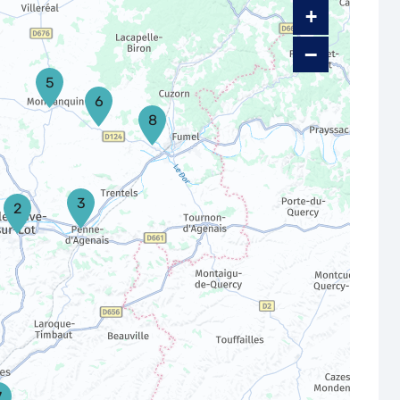
+
−
5
6
8
3
2
7