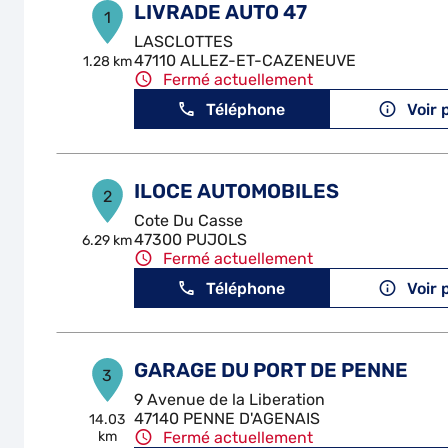
LIVRADE AUTO 47
1
LASCLOTTES
47110 ALLEZ-ET-CAZENEUVE
1.28 km
Fermé actuellement
Téléphone
Voir 
ILOCE AUTOMOBILES
2
Cote Du Casse
47300 PUJOLS
6.29 km
Fermé actuellement
Téléphone
Voir 
GARAGE DU PORT DE PENNE
3
9 Avenue de la Liberation
47140 PENNE D'AGENAIS
14.03
km
Fermé actuellement