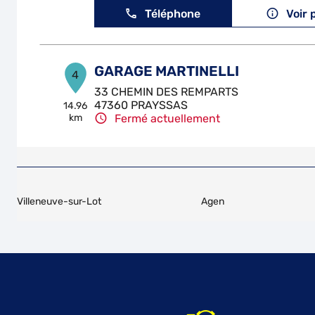
Téléphone
Voir 
GARAGE MARTINELLI
4
33 CHEMIN DES REMPARTS
47360 PRAYSSAS
14.96
km
Fermé actuellement
Téléphone
Voir 
AUTHENTIC GARAGE
5
Villeneuve-sur-Lot
Agen
322 Rue de Camp Segat
47150 MONFLANQUIN
18.29
km
Fermé actuellement
Téléphone
Voir 