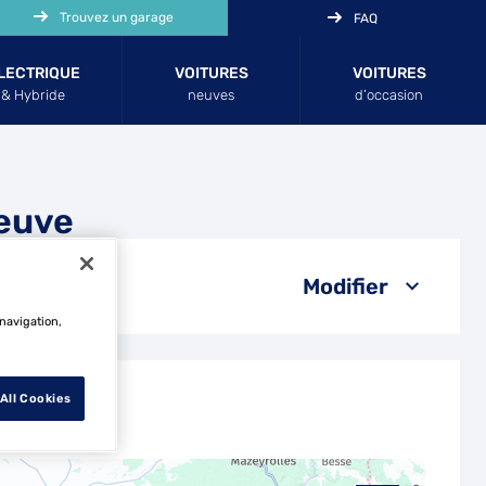
Trouvez un garage
FAQ
LECTRIQUE
VOITURES
VOITURES
& Hybride
neuves
d’occasion
neuve
Modifier
 navigation,
All Cookies