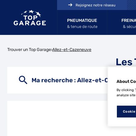
Rejoignez notre réseau
PNEUMATIQUE
FREIN
& tenue de route
& sécur
Trouver un Top Garage
Allez-et-Cazeneuve
Les 
Ma recherche :
Allez-et-Cazeneuv
About Co
By clicking 
analyze site
Cookie