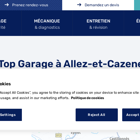
Prenez rendez-vous
Demandez un devis
AGE
MÉCANIQUE
ENTRETIEN
É
ité
& diagnostics
& révision
Top Garage à Allez-et-Caze
e
okies
“Accept All Cookies”, you agree to the storing of cookies on your device to enhance site
 usage, and assist in our marketing efforts.
Politique de cookies
 Settings
Reject All
Accept 
8 Top Garage à Allez-et-Cazeneuve