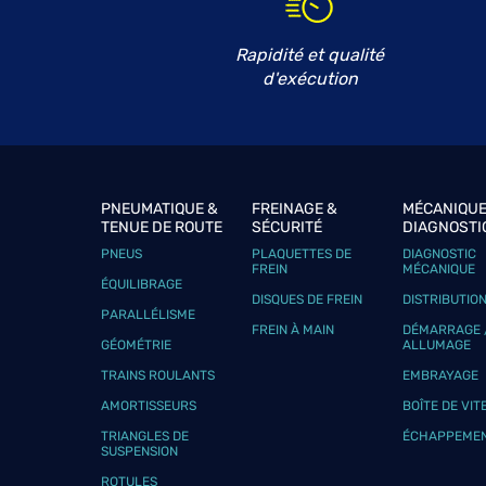
AUTOMOBILE BELLANGER
6
Maure
Rapidité et qualité
47150 LACAUSSADE
20.68
d'exécution
km
Fermé actuellement
Téléphone
Voir 
GARAGE RYCKMAN AUTOMOBIL
PNEUMATIQUE &
FREINAGE &
MÉCANIQUE
7
TENUE DE ROUTE
SÉCURITÉ
DIAGNOSTI
50 Rue Pierre de Coubertin
PNEUS
PLAQUETTES DE
DIAGNOSTIC
47240 BON-ENCONTRE
23.57
FREIN
MÉCANIQUE
km
Fermé actuellement
ÉQUILIBRAGE
DISQUES DE FREIN
DISTRIBUTIO
Téléphone
Voir 
PARALLÉLISME
FREIN À MAIN
DÉMARRAGE 
GÉOMÉTRIE
ALLUMAGE
TRAINS ROULANTS
EMBRAYAGE
FRANZIN JUSTIN
8
AMORTISSEURS
BOÎTE DE VIT
104 ROUTE DU VIEUX CHENE
TRIANGLES DE
ÉCHAPPEME
47500 CONDEZAYGUES
SUSPENSION
25.05
km
Fermé actuellement
ROTULES