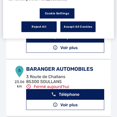
AUBIGNY BENOIT AUTOMOBILE
4
Cookie Settings
17 Rue de la Gite
85430 AUBIGNY LES CLOUZEAUX
18.43
Reject All
Accept All Cookies
km
Fermé actuellement
Téléphone
Voir plus
BARANGER AUTOMOBILES
5
3 Route de Challans
85300 SOULLANS
23.06
km
Fermé aujourd'hui
Téléphone
Voir plus