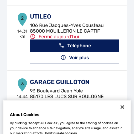
UTILEO
2
106 Rue Jacques-Yves Cousteau
85000 MOUILLERON LE CAPTIF
14.31
km
Fermé aujourd'hui
Téléphone
Voir plus
GARAGE GUILLOTON
3
93 Boulevard Jean Yole
85170 LES LUCS SUR BOULOGNE
14.44
km
Fermé actuellement
Téléphone
About Cookies
Voir plus
By clicking “Accept All Cookies”, you agree to the storing of cookies on
your device to enhance site navigation, analyze site usage, and assist in
our marketing efforts.
Politique de cookies