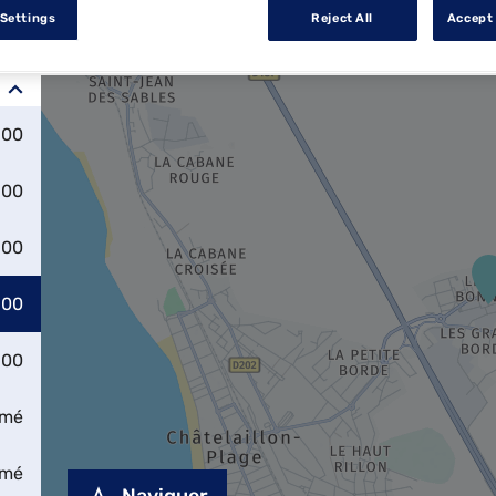
 Settings
Reject All
Accept 
:00
:00
:00
:00
:00
rmé
rmé