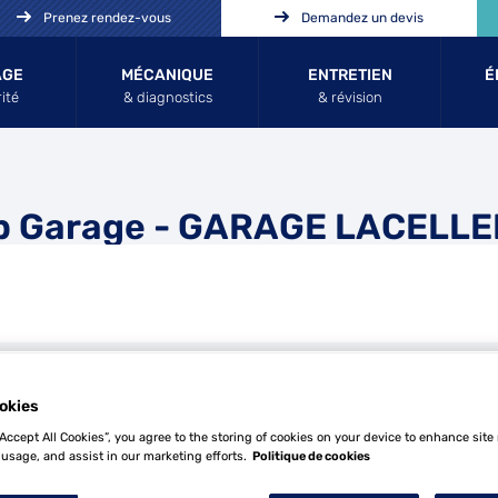
Prenez rendez-vous
Demandez un devis
AGE
MÉCANIQUE
ENTRETIEN
É
ité
& diagnostics
& révision
p Garage - GARAGE LACELLE
okies
Tél
“Accept All Cookies”, you agree to the storing of cookies on your device to enhance site
 usage, and assist in our marketing efforts.
Politique de cookies
Demande