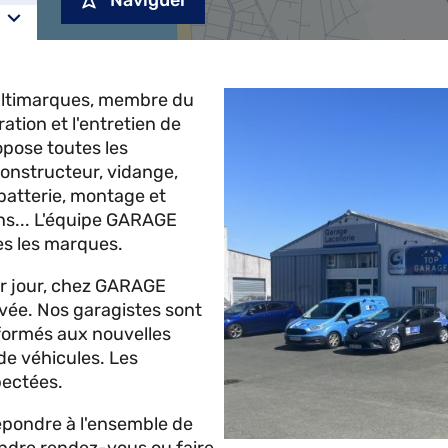
Naviguer
ltimarques, membre du
tion et l'entretien de
opose toutes les
constructeur, vidange,
batterie, montage et
s... L'équipe GARAGE
es les marques.
ier jour, chez GARAGE
vée. Nos garagistes sont
 formés aux nouvelles
 de véhicules. Les
pectées.
répondre à l'ensemble de