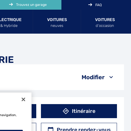
Trouvez un garage
FAQ
LECTRIQUE
VOITURES
VOITURES
& Hybride
neuves
d’occasion
RIE
Modifier
éphone
Itinéraire
 navigation,
r un devis
Prendre rendez-vous