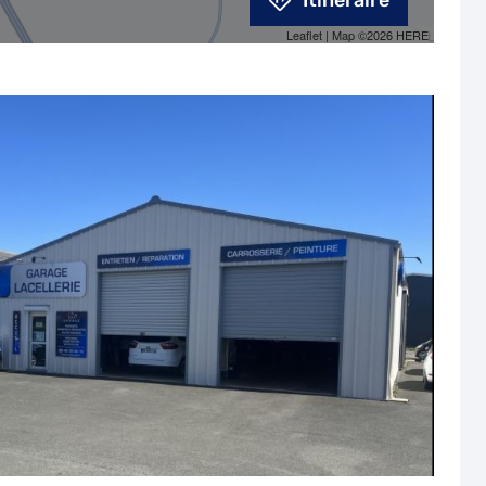
Itinéraire
Leaflet
| Map ©2026
HERE