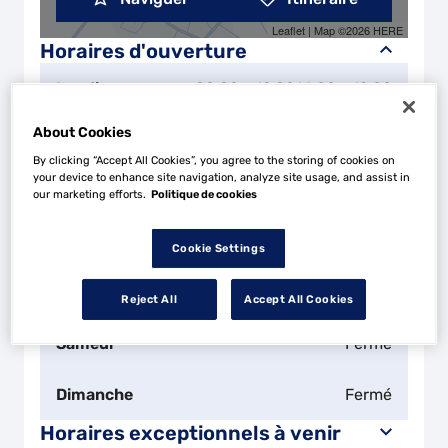
Leaflet
| Map ©2026
HERE
Horaires d'ouverture
Lundi
08:00 - 12:00
14:00 - 19:00
About Cookies
Mardi
08:00 - 12:00
14:00 - 19:00
By clicking “Accept All Cookies”, you agree to the storing of cookies on
your device to enhance site navigation, analyze site usage, and assist in
Mercredi
08:00 - 12:00
14:00 - 19:00
our marketing efforts.
Politique de cookies
Jeudi
08:00 - 12:00
14:00 - 19:00
Cookie Settings
Vendredi
08:00 - 12:00
14:00 - 19:00
Reject All
Accept All Cookies
Samedi
Fermé
Dimanche
Fermé
Horaires exceptionnels à venir