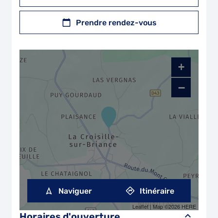
Prendre rendez-vous
+
−
Naviguer
Itinéraire
Leaflet
| Map ©2026
HERE
Horaires d'ouverture