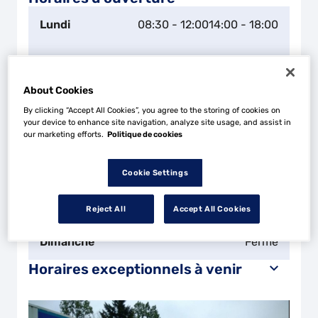
Lundi
08:30 - 12:00
14:00 - 18:00
Mardi
08:30 - 12:00
14:00 - 18:00
About Cookies
Mercredi
08:30 - 12:00
14:00 - 18:00
By clicking “Accept All Cookies”, you agree to the storing of cookies on
your device to enhance site navigation, analyze site usage, and assist in
Jeudi
08:30 - 12:00
14:00 - 18:00
our marketing efforts.
Politique de cookies
Vendredi
08:30 - 12:00
14:00 - 18:00
Cookie Settings
Samedi
09:00 - 12:00
Reject All
Accept All Cookies
Dimanche
Fermé
Horaires exceptionnels à venir