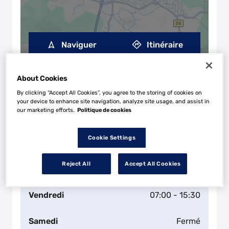
Naviguer
Itinéraire
Leaflet
| Map ©2026
HERE
Horaires d'ouverture
About Cookies
Lundi
07:00 - 15:30
By clicking “Accept All Cookies”, you agree to the storing of cookies on
your device to enhance site navigation, analyze site usage, and assist in
our marketing efforts.
Politique de cookies
Mardi
07:00 - 15:30
Cookie Settings
Mercredi
07:00 - 15:30
Reject All
Accept All Cookies
Jeudi
07:00 - 15:30
Vendredi
07:00 - 15:30
Samedi
Fermé