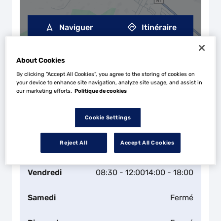
Naviguer
Itinéraire
Leaflet
| Map ©2026
HERE
Horaires d'ouverture
About Cookies
Lundi
08:30 - 12:00
14:00 - 18:00
By clicking “Accept All Cookies”, you agree to the storing of cookies on
your device to enhance site navigation, analyze site usage, and assist in
our marketing efforts.
Politique de cookies
Mardi
08:30 - 12:00
14:00 - 18:00
Cookie Settings
Mercredi
08:30 - 12:00
14:00 - 18:00
Reject All
Accept All Cookies
Jeudi
08:30 - 12:00
14:00 - 18:00
Vendredi
08:30 - 12:00
14:00 - 18:00
Samedi
Fermé