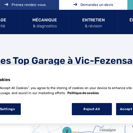
Prenez rendez-vous
Demandez un devis
AGE
MÉCANIQUE
ENTRETIEN
É
ité
& diagnostics
& révision
es Top Garage à Vic-Fezens
okies
“Accept All Cookies”, you agree to the storing of cookies on your device to enhance site
 usage, and assist in our marketing efforts.
Politique de cookies
 Settings
Reject All
Accept 
3 Top Garage à Vic-Fezensac
2