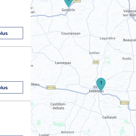
E
plus
1
plus