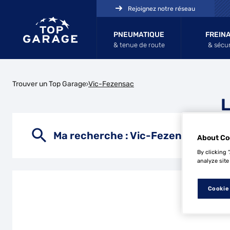
Rejoignez notre réseau
PNEUMATIQUE
FREIN
& tenue de route
& sécur
Trouver un Top Garage
Vic-Fezensac
L
Ma recherche :
Vic-Fezensac
About Co
By clicking 
analyze site
Cookie