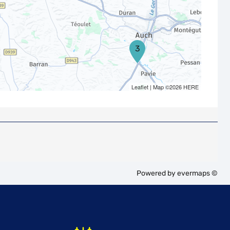
3
Leaflet
| Map ©2026
HERE
Powered by
evermaps ©