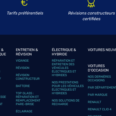
Tarifs préférentiels
Révisions constructeurs
certifiées
 &
ENTRETIEN &
ÉLECTRIQUE &
VOITURES NEUV
QUE
RÉVISION
HYBRIDE
VIDANGE
RÉPARATION ET
ENTRETIEN DES
VOITURES
RÉVISION
VÉHICULES
D'OCCASION
N
ÉLECTRIQUES ET
RÉVISION
HYBRIDES
NOS DERNIÈRES
/
CONSTRUCTEUR
OCCASIONS
NOS PRESTATIONS
BATTERIE
POUR LES VÉHICULES
PAR DÉPARTEMEN
ÉLECTRIQUES ET
TOP GLASS :
HYBRIDES
PAR MARQUE
ESSE
RÉPARATION ET
REMPLACEMENT
NOS SOLUTIONS DE
RENAULT
NT
PARE-BRISE
RECHARGE
RENAULT CLIO 4
ÉCLAIRAGE