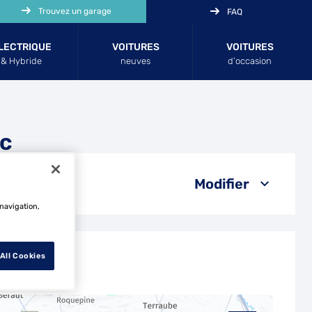
Trouvez un garage
FAQ
LECTRIQUE
VOITURES
VOITURES
& Hybride
neuves
d’occasion
ac
Modifier
 navigation,
All Cookies