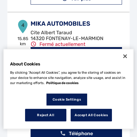
MIKA AUTOMOBILES
4
Cite Albert Taraud
14320 FONTENAY-LE-MARMION
15.85
km
Fermé actuellement
Téléphone
About Cookies
Voir plus
By clicking “Accept All Cookies”, you agree to the storing of cookies on
your device to enhance site navigation, analyze site usage, and assist in
our marketing efforts.
Politique de cookies
MOTEURS ET STYLES -
5
GARAGE RINCENT
Cookie Settings
16.16
35 Route D'Harcourt (Saint Martin De
km
Fontenay)
Reject All
Accept All Cookies
14320 SAINT-MARTIN-DE-MAY
Fermé actuellement
Téléphone