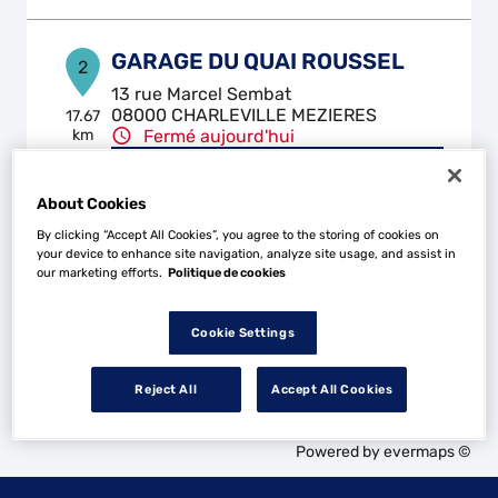
GARAGE DU QUAI ROUSSEL
2
13 rue Marcel Sembat
08000 CHARLEVILLE MEZIERES
17.67
km
Fermé aujourd'hui
Téléphone
About Cookies
Voir plus
By clicking “Accept All Cookies”, you agree to the storing of cookies on
your device to enhance site navigation, analyze site usage, and assist in
our marketing efforts.
Politique de cookies
Les Top Garage dans les villes à proximité
Cookie Settings
Trouver un Top Garage
Reject All
Accept All Cookies
Sedan
Powered by
evermaps ©