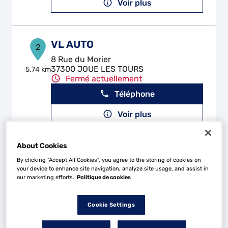
Voir plus
VL AUTO
2
8 Rue du Morier
37300 JOUE LES TOURS
5.74 km
Fermé actuellement
Téléphone
Voir plus
About Cookies
LB CARROSSERIE
3
By clicking “Accept All Cookies”, you agree to the storing of cookies on
your device to enhance site navigation, analyze site usage, and assist in
5 Rue Emile Delahaye
our marketing efforts.
Politique de cookies
37320 ESVRES
11.67
km
Fermé actuellement
Téléphone
Cookie Settings
Voir plus