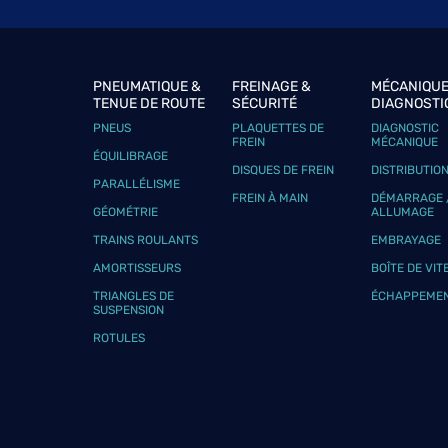
RD AUTO
6
38 Le Haut des Landes
50620 ST FROMOND
11.79
km
Fermé aujourd'hui
PNEUMATIQUE &
FREINAGE &
MÉCANIQUE
TENUE DE ROUTE
SÉCURITÉ
DIAGNOSTI
Téléphone
Voir 
PNEUS
PLAQUETTES DE
DIAGNOSTIC
FREIN
MÉCANIQUE
ÉQUILIBRAGE
DISQUES DE FREIN
DISTRIBUTIO
PARALLÉLISME
CMCP TESSY AUTO
7
FREIN À MAIN
DÉMARRAGE 
GÉOMÉTRIE
ALLUMAGE
12 RUE SAINT-PIERRE ET MIQUELON
50420 TESSY-BOCAGE
15.93
TRAINS ROULANTS
EMBRAYAGE
km
Fermé aujourd'hui
AMORTISSEURS
BOÎTE DE VIT
Téléphone
Voir 
TRIANGLES DE
ÉCHAPPEME
SUSPENSION
ROTULES
GARAGE AUTOS OCCASIONS
8
Zone Artisanale les Petits Carreaux
14330 LE MOLAY LITTRY
19.85
km
Fermé aujourd'hui