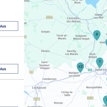
plus
6
1
x2
plus