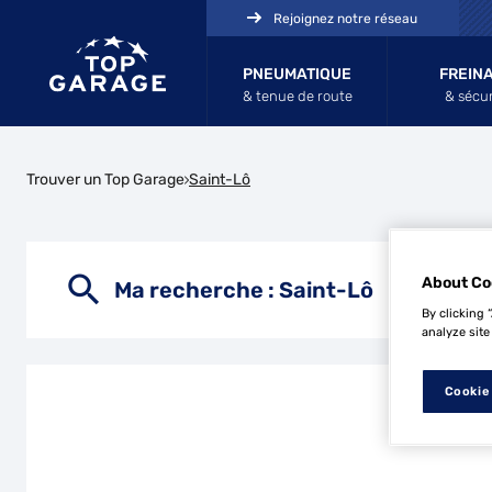
Rejoignez notre réseau
PNEUMATIQUE
FREIN
& tenue de route
& sécur
Trouver un Top Garage
Saint-Lô
About Co
Ma recherche :
Saint-Lô
By clicking 
analyze site
Cookie