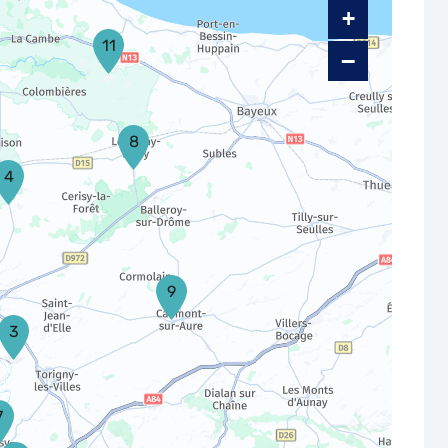
+
11
−
8
4
9
3
7