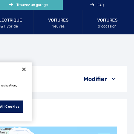
Trouvez un garage
FAQ
LECTRIQUE
VOITURES
VOITURES
& Hybride
neuves
d’occasion
Modifier
 navigation,
All Cookies