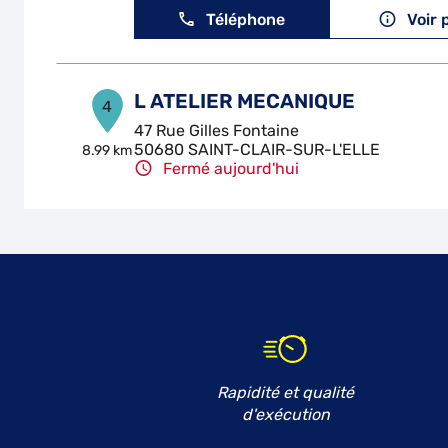
Téléphone
Voir 
L ATELIER MECANIQUE
4
47 Rue Gilles Fontaine
50680 SAINT-CLAIR-SUR-L'ELLE
8.99 km
Fermé aujourd'hui
Téléphone
Voir 
GARAGE DE LA CHENEE
5
1 Rue de la Chenee
50570 MARIGNY LE LOZON
10.35
km
Fermé aujourd'hui
Téléphone
Voir 
Rapidité et qualité
d'exécution