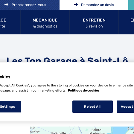
Prenez rendez-vous
Demandez un devis
AGE
MÉCANIQUE
ENTRETIEN
É
ité
& diagnostics
& révision
Les Top Garage à Saint-Lô
okies
“Accept All Cookies”, you agree to the storing of cookies on your device to enhance site
 usage, and assist in our marketing efforts.
Politique de cookies
 Settings
Reject All
Accept 
13 Top Garage à Saint-Lô