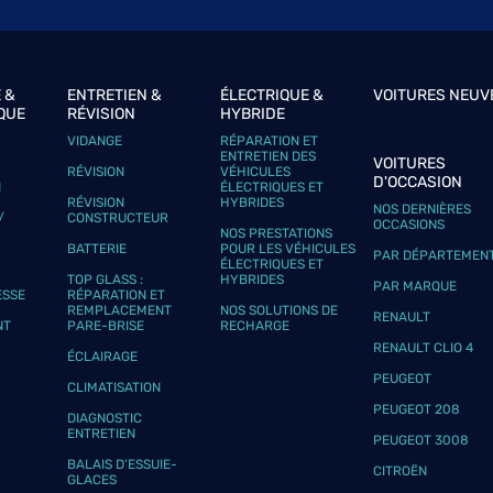
 &
ENTRETIEN &
ÉLECTRIQUE &
VOITURES NEUV
QUE
RÉVISION
HYBRIDE
plus
VIDANGE
RÉPARATION ET
ENTRETIEN DES
VOITURES
RÉVISION
VÉHICULES
D'OCCASION
N
ÉLECTRIQUES ET
RÉVISION
HYBRIDES
NOS DERNIÈRES
/
CONSTRUCTEUR
OCCASIONS
NOS PRESTATIONS
BATTERIE
POUR LES VÉHICULES
PAR DÉPARTEMEN
ÉLECTRIQUES ET
TOP GLASS :
HYBRIDES
PAR MARQUE
ESSE
RÉPARATION ET
REMPLACEMENT
NOS SOLUTIONS DE
plus
RENAULT
NT
PARE-BRISE
RECHARGE
RENAULT CLIO 4
ÉCLAIRAGE
PEUGEOT
CLIMATISATION
PEUGEOT 208
DIAGNOSTIC
ENTRETIEN
PEUGEOT 3008
BALAIS D’ESSUIE-
CITROËN
GLACES