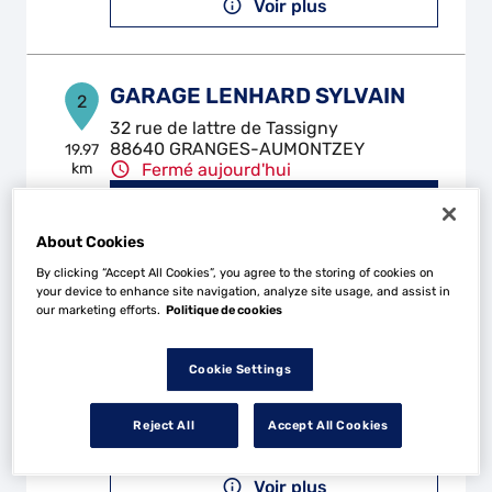
Voir plus
GARAGE LENHARD SYLVAIN
2
32 rue de lattre de Tassigny
88640 GRANGES-AUMONTZEY
19.97
km
Fermé aujourd'hui
Téléphone
About Cookies
Voir plus
By clicking “Accept All Cookies”, you agree to the storing of cookies on
your device to enhance site navigation, analyze site usage, and assist in
our marketing efforts.
Politique de cookies
FP GARAGE
3
32 Rue de Lattre de Tassigny
Cookie Settings
88640 GRANGES-AUMONTZEY
19.97
km
Fermé aujourd'hui
Reject All
Accept All Cookies
Téléphone
Voir plus