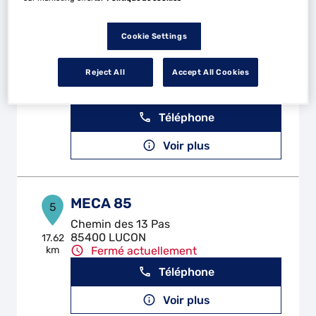
Cookie Settings
UTILEO
4
106 Rue Jacques-Yves Cousteau
Reject All
Accept All Cookies
85000 MOUILLERON LE CAPTIF
15.45
km
Fermé actuellement
Téléphone
Voir plus
MECA 85
5
Chemin des 13 Pas
85400 LUCON
17.62
km
Fermé actuellement
Téléphone
Voir plus