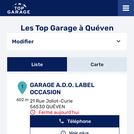
Les Top Garage à Quéven
Modifier
Liste
Carte
GARAGE A.D.O. LABEL
1
OCCASION
602 m
21 Rue Joliot-Curie
56530 QUÉVEN
Fermé aujourd'hui
Téléphone
Voir plus