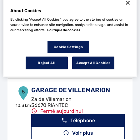
About Cookies
By clicking “Accept All Cookies”, you agree to the storing of cookies on
GARAGE LE GUELLAFF
4
your device to enhance site navigation, analyze site usage, and assist in
our marketing efforts.
Politique de cookies
8 Rue Jean Jaures
56600 LANESTER
4.99 km
Fermé aujourd'hui
Cookie Settings
Téléphone
Reject All
Accept All Cookies
Voir plus
GARAGE DE VILLEMARION
5
Za de Villemarion
56670 RIANTEC
10.3 km
Fermé aujourd'hui
Téléphone
Voir plus