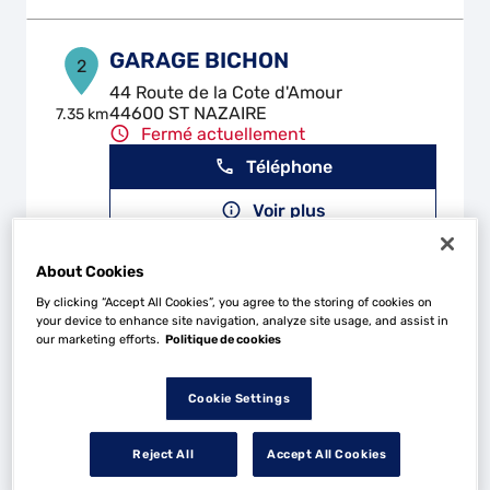
GARAGE BICHON
2
44 Route de la Cote d'Amour
44600 ST NAZAIRE
7.35 km
Fermé actuellement
Téléphone
Voir plus
About Cookies
GARAGE MÉCALOU
By clicking “Accept All Cookies”, you agree to the storing of cookies on
3
your device to enhance site navigation, analyze site usage, and assist in
5 Route de Prad Velin
our marketing efforts.
Politique de cookies
44740 BATZ-SUR-MER
10.42
km
Fermé actuellement
Cookie Settings
Téléphone
Voir plus
Reject All
Accept All Cookies