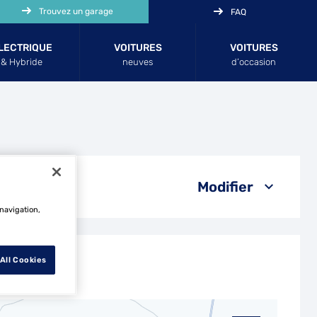
Trouvez un garage
FAQ
LECTRIQUE
VOITURES
VOITURES
& Hybride
neuves
d’occasion
Modifier
 navigation,
All Cookies