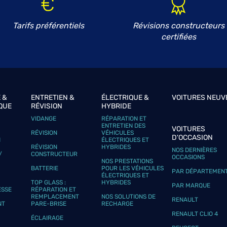
Tarifs préférentiels
Révisions constructeurs
certifiées
 &
ENTRETIEN &
ÉLECTRIQUE &
VOITURES NEUV
QUE
RÉVISION
HYBRIDE
VIDANGE
RÉPARATION ET
ENTRETIEN DES
VOITURES
RÉVISION
VÉHICULES
D'OCCASION
N
ÉLECTRIQUES ET
RÉVISION
HYBRIDES
NOS DERNIÈRES
/
CONSTRUCTEUR
OCCASIONS
NOS PRESTATIONS
BATTERIE
POUR LES VÉHICULES
PAR DÉPARTEMEN
ÉLECTRIQUES ET
TOP GLASS :
HYBRIDES
PAR MARQUE
ESSE
RÉPARATION ET
REMPLACEMENT
NOS SOLUTIONS DE
RENAULT
NT
PARE-BRISE
RECHARGE
RENAULT CLIO 4
ÉCLAIRAGE