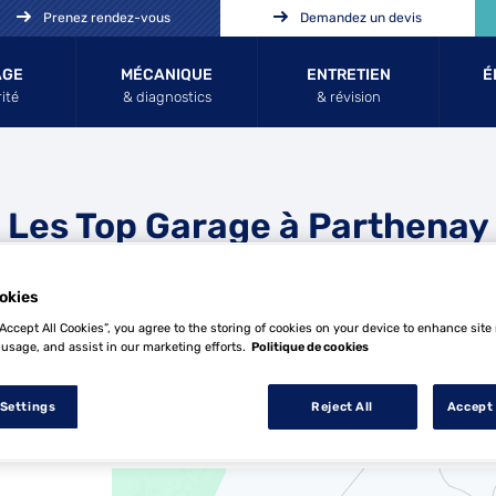
Prenez rendez-vous
Demandez un devis
AGE
MÉCANIQUE
ENTRETIEN
É
ité
& diagnostics
& révision
Les Top Garage à Parthenay
okies
“Accept All Cookies”, you agree to the storing of cookies on your device to enhance site
 usage, and assist in our marketing efforts.
Politique de cookies
 Settings
Reject All
Accept 
1 Top Garage à Parthenay