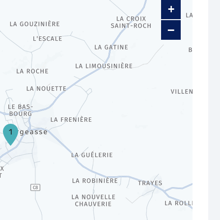
+
−
1