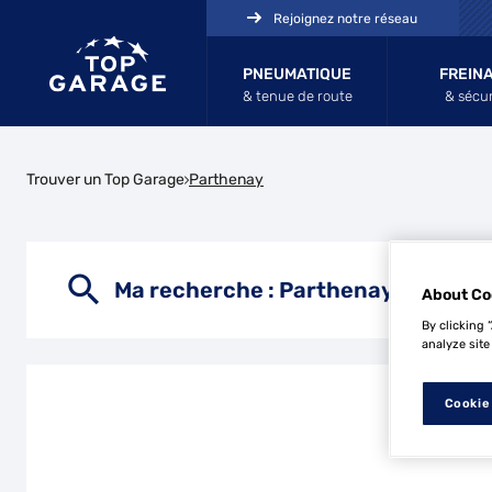
Rejoignez notre réseau
PNEUMATIQUE
FREIN
& tenue de route
& sécur
Trouver un Top Garage
Parthenay
Ma recherche :
Parthenay
About Co
By clicking 
analyze site
Cookie