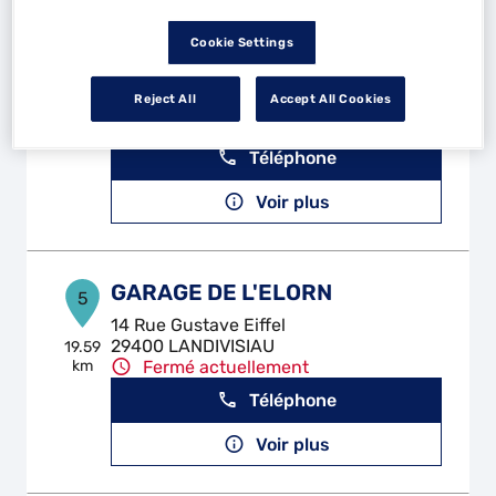
Cookie Settings
GARAGE LE RET
4
41 Rue de Landivisiau
Reject All
Accept All Cookies
29400 LAMPAUL GUIMILIAU
18.85
km
Fermé actuellement
Téléphone
Voir plus
GARAGE DE L'ELORN
5
14 Rue Gustave Eiffel
29400 LANDIVISIAU
19.59
km
Fermé actuellement
Téléphone
Voir plus