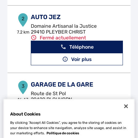
AUTO JEZ
2
Domaine Artisanal la Justice
29410 PLEYBER CHRIST
7.2 km
Fermé actuellement
Téléphone
Voir plus
GARAGE DE LA GARE
3
Route de St Pol
29420 PLOUVORN
16.43
km
Fermé actuellement
Téléphone
About Cookies
By clicking “Accept All Cookies”, you agree to the storing of cookies on
Voir plus
your device to enhance site navigation, analyze site usage, and assist in
our marketing efforts.
Politique de cookies