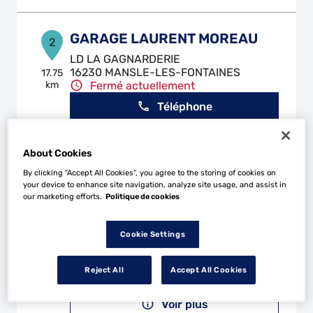
GARAGE LAURENT MOREAU
2
LD LA GAGNARDERIE
16230 MANSLE-LES-FONTAINES
17.75
km
Fermé actuellement
Téléphone
Voir plus
About Cookies
By clicking “Accept All Cookies”, you agree to the storing of cookies on
your device to enhance site navigation, analyze site usage, and assist in
CHRISTOPHE CARROSSERIE
3
our marketing efforts.
Politique de cookies
PEINTURE
23 km
316 Route de Mansle
Cookie Settings
16110 RIVIERES
Fermé aujourd'hui
Reject All
Accept All Cookies
Téléphone
Voir plus