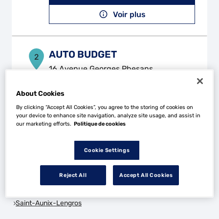
Voir plus
AUTO BUDGET
2
16 Avenue Georges Phesans
64330 GARLIN
27.75
km
Fermé actuellement
About Cookies
Téléphone
By clicking “Accept All Cookies”, you agree to the storing of cookies on
your device to enhance site navigation, analyze site usage, and assist in
Voir plus
our marketing efforts.
Politique de cookies
Cookie Settings
Les Top Garage dans les villes à proximité
Reject All
Accept All Cookies
Trouver un Top Garage
Saint-Aunix-Lengros