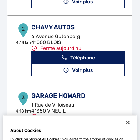
Voir plus
CHAVY AUTOS
2
6 Avenue Gutenberg
41000 BLOIS
4.13 km
Fermé aujourd'hui
Téléphone
Voir plus
GARAGE HOWARD
3
1 Rue de Villoiseau
41350 VINEUIL
4.18 km
Fermé aujourd'hui
Téléphone
About Cookies
Voir plus
By clicking “Accept All Cookies”, you agree to the storing of cookies on