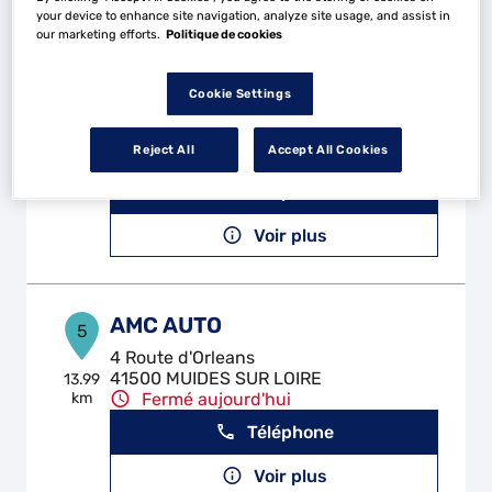
your device to enhance site navigation, analyze site usage, and assist in
our marketing efforts.
Politique de cookies
MDC AUTOMOBILES
4
Cookie Settings
28 Route d'herbault
41000 ST SULPICE DE POMMERAY
7.18 km
Reject All
Accept All Cookies
Fermé aujourd'hui
Téléphone
Voir plus
AMC AUTO
5
4 Route d'Orleans
41500 MUIDES SUR LOIRE
13.99
km
Fermé aujourd'hui
Téléphone
Voir plus