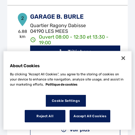
GARAGE B. BURLE
2
Quartier Ragony Dabisse
04190 LES MEES
6.88
km
Ouvert 08:00 - 12:30 et 13:30 -
19:00
Téléphone
Voir plus
About Cookies
By clicking “Accept All Cookies”, you agree to the storing of cookies on
your device to enhance site navigation, analyze site usage, and assist in
our marketing efforts.
Politique de cookies
MS GARAGE DE LA CITE
3
24 Bas de Mouriès
Cookie Settings
04160 L'ESCALE
20.47
km
Fermé aujourd'hui
Reject All
Accept All Cookies
Téléphone
Voir plus