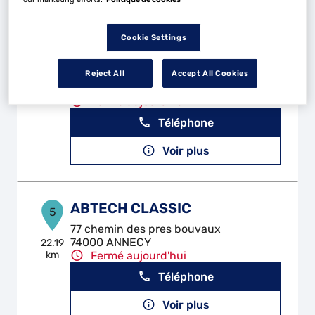
Cookie Settings
ANNECY TOCHON AUTO
4
Reject All
Accept All Cookies
15 Impasse de la Futaie
74960 ANNECY
21.94
km
Fermé aujourd'hui
Téléphone
Voir plus
ABTECH CLASSIC
5
77 chemin des pres bouvaux
74000 ANNECY
22.19
km
Fermé aujourd'hui
Téléphone
Voir plus