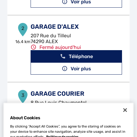
Voir plus
GARAGE D'ALEX
2
207 Rue du Tilleul
74290 ALEX
16.4 km
Fermé aujourd'hui
Téléphone
Voir plus
GARAGE COURIER
3
8 Rue Louis Chaumontel
74000 ANNECY
21.86
km
Fermé aujourd'hui
About Cookies
Téléphone
By clicking “Accept All Cookies”, you agree to the storing of cookies on
your device to enhance site navigation, analyze site usage, and assist in
Voir plus
our marketing efforts.
Politique de cookies