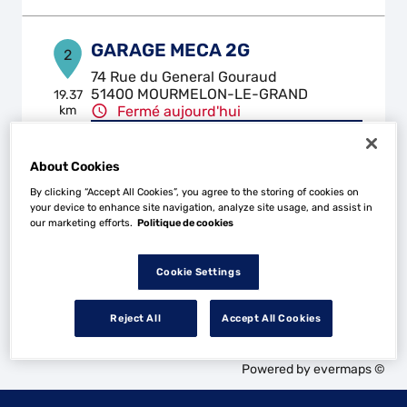
GARAGE MECA 2G
2
74 Rue du General Gouraud
51400 MOURMELON-LE-GRAND
19.37
km
Fermé aujourd'hui
Téléphone
About Cookies
Voir plus
By clicking “Accept All Cookies”, you agree to the storing of cookies on
your device to enhance site navigation, analyze site usage, and assist in
our marketing efforts.
Politique de cookies
Les Top Garage dans les villes à proximité
Cookie Settings
Trouver un Top Garage
Reject All
Accept All Cookies
Fagnières
Powered by
evermaps ©