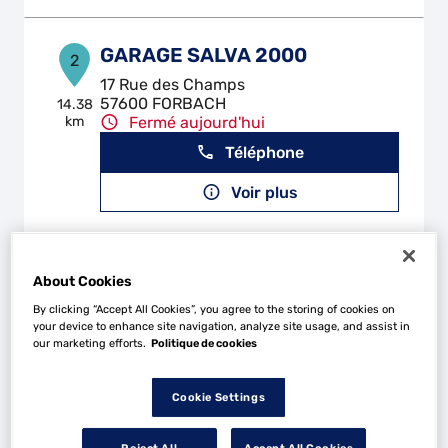
GARAGE SALVA 2000
2
17 Rue des Champs
57600 FORBACH
14.38
km
Fermé aujourd'hui
Téléphone
Voir plus
MH AUTO
3
About Cookies
18 Rue de France
By clicking “Accept All Cookies”, you agree to the storing of cookies on
57320 BOUZONVILLE
15.09
your device to enhance site navigation, analyze site usage, and assist in
km
Fermé actuellement
our marketing efforts.
Politique de cookies
Téléphone
Cookie Settings
Voir plus