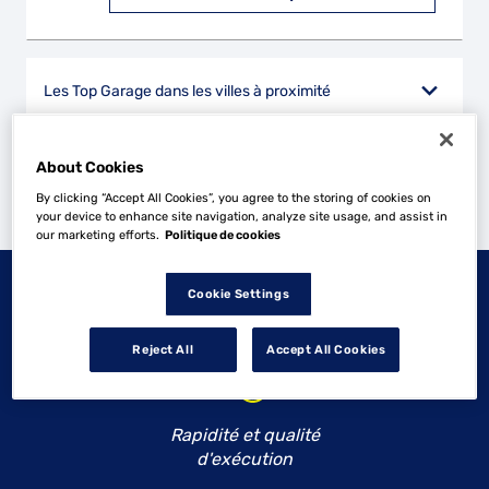
Les Top Garage dans les villes à proximité
Trouver un Top Garage
About Cookies
Châteaudun
By clicking “Accept All Cookies”, you agree to the storing of cookies on
your device to enhance site navigation, analyze site usage, and assist in
Powered by
evermaps ©
our marketing efforts.
Politique de cookies
NOS ENGAGEMENTS
TOP
Cookie Settings
GARAGE
Reject All
Accept All Cookies
Rapidité et qualité
d'exécution