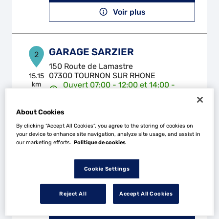
Voir plus
GARAGE SARZIER
2
150 Route de Lamastre
07300 TOURNON SUR RHONE
15.15
km
Ouvert 07:00 - 12:00 et 14:00 -
19:00
Téléphone
About Cookies
By clicking “Accept All Cookies”, you agree to the storing of cookies on
Voir plus
your device to enhance site navigation, analyze site usage, and assist in
our marketing efforts.
Politique de cookies
CARROSSERIE GIRARD
Cookie Settings
3
70 Impasse la Verdière
26750 ST PAUL LES ROMANS
22.91
Reject All
Accept All Cookies
km
Ouvert 08:00 - 12:00 et 14:00 -
18:00