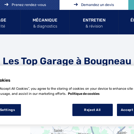
Prenez rendez-vous
Demandez un devis
AGE
MÉCANIQUE
ENTRETIEN
É
ité
& diagnostics
& révision
Les Top Garage à Bougneau
okies
“Accept All Cookies”, you agree to the storing of cookies on your device to enhance site
 usage, and assist in our marketing efforts.
Politique de cookies
 Settings
Reject All
Accept 
2 Top Garage à Bougneau