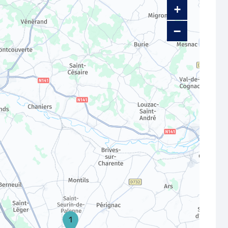
+
−
1