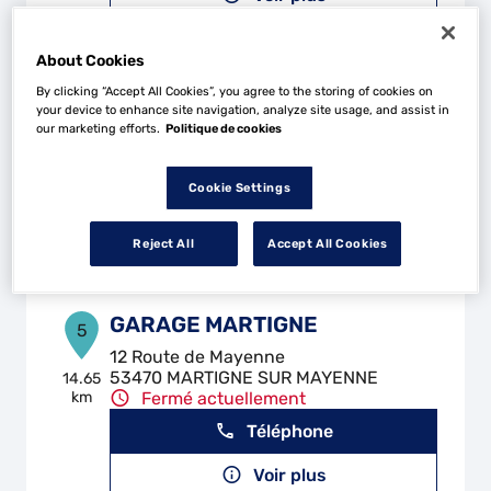
About Cookies
GARAGE UZU
4
By clicking “Accept All Cookies”, you agree to the storing of cookies on
your device to enhance site navigation, analyze site usage, and assist in
Route de Laval
our marketing efforts.
Politique de cookies
53210 SOULGE SUR OUETTE
9.3 km
Fermé actuellement
Cookie Settings
Téléphone
Voir plus
Reject All
Accept All Cookies
GARAGE MARTIGNE
5
12 Route de Mayenne
53470 MARTIGNE SUR MAYENNE
14.65
km
Fermé actuellement
Téléphone
Voir plus