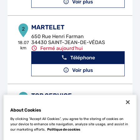
Voir plus
MARTELET
2
650 Rue Henri Farman
34430 SAINT-JEAN-DE-VÉDAS
18.07
km
Fermé aujourd'hui
Téléphone
Voir plus
TOP SERVICE
3
125, Rue De Lantissargues
About Cookies
34970 LATTES
20.23
km
Fermé aujourd'hui
By clicking “Accept All Cookies”, you agree to the storing of cookies on
your device to enhance site navigation, analyze site usage, and assist in
Téléphone
our marketing efforts.
Politique de cookies
Voir plus