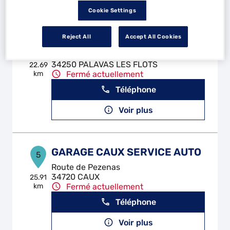
Cookie Settings
Reject All
Accept All Cookies
PALAVAS AUTO
4
10 Rue des Siffleurs
34250 PALAVAS LES FLOTS
22.69
km
Fermé actuellement
Téléphone
Voir plus
GARAGE CAUX SERVICE AUTO
5
Route de Pezenas
34720 CAUX
25.91
km
Fermé actuellement
Téléphone
Voir plus