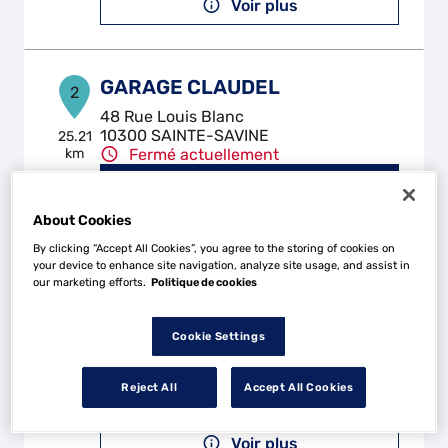
Voir plus
GARAGE CLAUDEL
2
48 Rue Louis Blanc
10300 SAINTE-SAVINE
25.21
km
Fermé actuellement
Téléphone
About Cookies
Voir plus
By clicking “Accept All Cookies”, you agree to the storing of cookies on
your device to enhance site navigation, analyze site usage, and assist in
our marketing efforts.
Politique de cookies
GARAGE SIMON'AUTO
3
3 B Boulevard de Dijon
Cookie Settings
10800 ST JULIEN LES VILLAS
27.03
km
Fermé actuellement
Reject All
Accept All Cookies
Téléphone
Voir plus