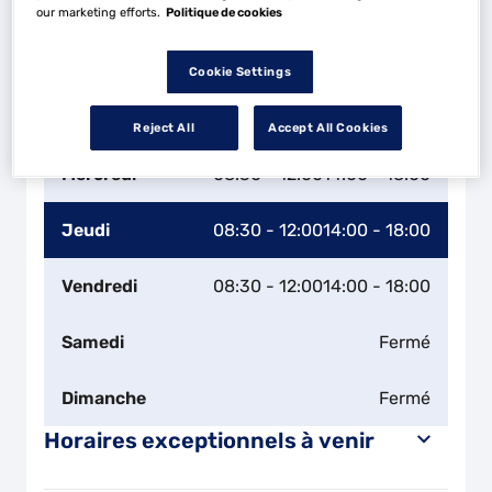
our marketing efforts.
Politique de cookies
Horaires d'ouverture
Lundi
08:30 - 12:00
14:00 - 18:00
Cookie Settings
Mardi
08:30 - 12:00
14:00 - 18:00
Reject All
Accept All Cookies
Mercredi
08:30 - 12:00
14:00 - 18:00
Jeudi
08:30 - 12:00
14:00 - 18:00
Vendredi
08:30 - 12:00
14:00 - 18:00
Samedi
Fermé
Dimanche
Fermé
Horaires exceptionnels à venir