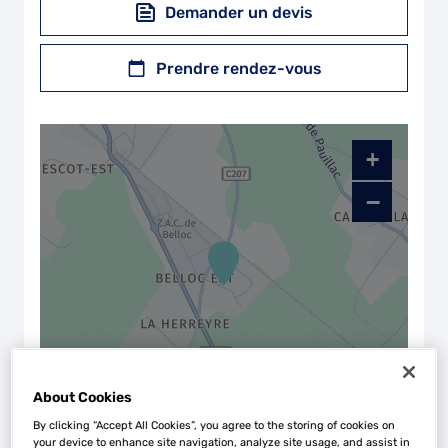
Demander un devis
Prendre rendez-vous
+
−
About Cookies
Naviguer
Itinéraire
By clicking “Accept All Cookies”, you agree to the storing of cookies on
your device to enhance site navigation, analyze site usage, and assist in
Leaflet
| Map ©2026
HERE