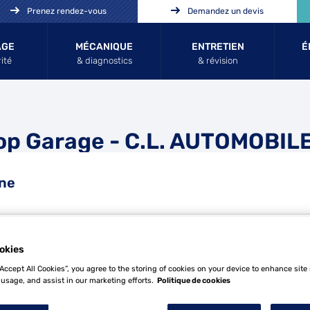
Prenez rendez-vous
Demandez un devis
AGE
MÉCANIQUE
ENTRETIEN
É
ité
& diagnostics
& révision
op Garage - C.L. AUTOMOBIL
ine
okies
Tél
“Accept All Cookies”, you agree to the storing of cookies on your device to enhance site
 usage, and assist in our marketing efforts.
Politique de cookies
Demande