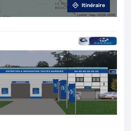
Itinéraire
Leaflet
| Map ©2026
HERE