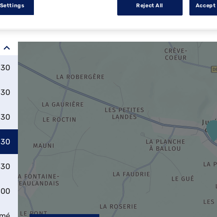
 Settings
Reject All
Accept 
:30
:30
:30
:30
:30
:00
rmé