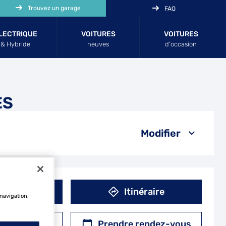
Trouvez un garage
FAQ
LECTRIQUE
VOITURES
VOITURES
& Hybride
neuves
d’occasion
ES
Modifier
éphone
Itinéraire
 navigation,
r un devis
Prendre rendez-vous