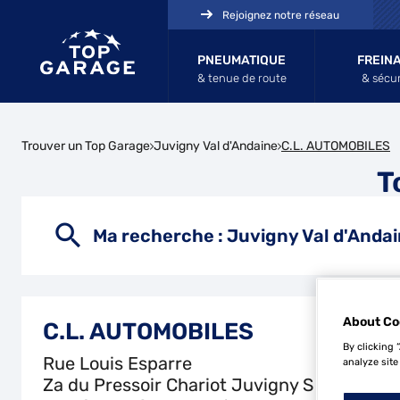
Rejoignez notre réseau
PNEUMATIQUE
FREIN
& tenue de route
& sécur
Trouver un Top Garage
Juvigny Val d'Andaine
C.L. AUTOMOBILES
T
Ma recherche :
Juvigny Val d'Anda
About Co
C.L. AUTOMOBILES
By clicking 
Rue Louis Esparre
analyze site
Za du Pressoir Chariot Juvigny S