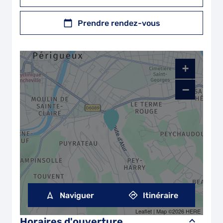
Prendre rendez-vous
+
−
Naviguer
Itinéraire
Leaflet
| Map ©2026
HERE
Horaires d'ouverture