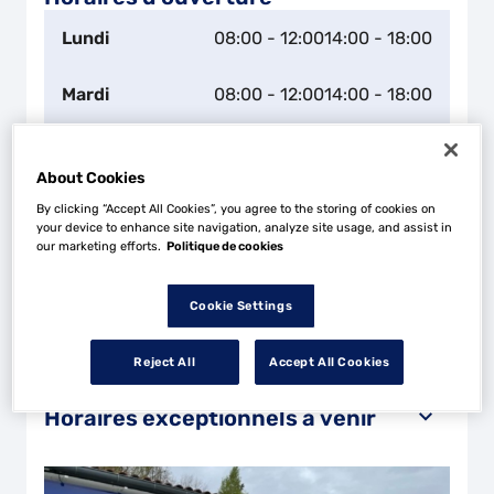
Lundi
08:00 - 12:00
14:00 - 18:00
Mardi
08:00 - 12:00
14:00 - 18:00
Mercredi
08:00 - 12:00
14:00 - 18:00
About Cookies
Jeudi
08:00 - 12:00
14:00 - 18:00
By clicking “Accept All Cookies”, you agree to the storing of cookies on
your device to enhance site navigation, analyze site usage, and assist in
our marketing efforts.
Politique de cookies
Vendredi
08:00 - 12:00
14:00 - 18:00
Cookie Settings
Samedi
Fermé
Reject All
Accept All Cookies
Dimanche
Fermé
Horaires exceptionnels à venir