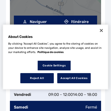
Naviguer
Itinéraire
Leaflet
| Map ©2026
HERE
Horaires d'ouverture
About Cookies
Lundi
09:00 - 12:00
14:00 - 18:00
By clicking “Accept All Cookies”, you agree to the storing of cookies on
your device to enhance site navigation, analyze site usage, and assist in
our marketing efforts.
Politique de cookies
Mardi
09:00 - 12:00
14:00 - 18:00
Cookie Settings
Mercredi
09:00 - 12:00
14:00 - 18:00
Reject All
Accept All Cookies
Jeudi
09:00 - 12:00
14:00 - 18:00
Vendredi
09:00 - 12:00
14:00 - 18:00
Samedi
Fermé