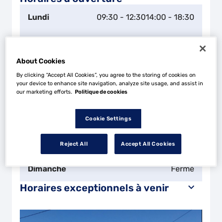
Lundi
09:30 - 12:30
14:00 - 18:30
Mardi
08:30 - 12:30
14:00 - 18:30
About Cookies
Mercredi
08:30 - 12:30
14:00 - 18:30
By clicking “Accept All Cookies”, you agree to the storing of cookies on
your device to enhance site navigation, analyze site usage, and assist in
Jeudi
08:30 - 12:30
14:00 - 18:30
our marketing efforts.
Politique de cookies
Vendredi
08:30 - 12:30
14:00 - 18:30
Cookie Settings
Samedi
Fermé
Reject All
Accept All Cookies
Dimanche
Fermé
Horaires exceptionnels à venir