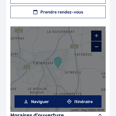
Prendre rendez-vous
+
−
Naviguer
Itinéraire
Leaflet
| Map ©2026
HERE
Horaires d'ouverture